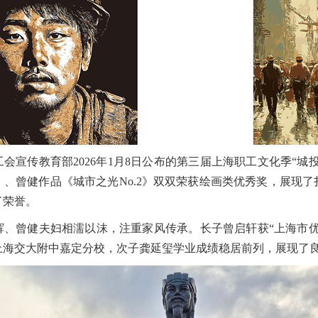
会宣传教育部2026年1月8日公布的第三届上海职工文化季“城
、曾健作品《城市之光No.2》双双荣获绘画类优秀奖，展现
了荣誉。
辉、曾健夫妇相濡以沫，注重家风传承。长子曾启轩获“上海市优
上海交大附中嘉定分校，次子龚延玺学业成绩稳居前列，展现了