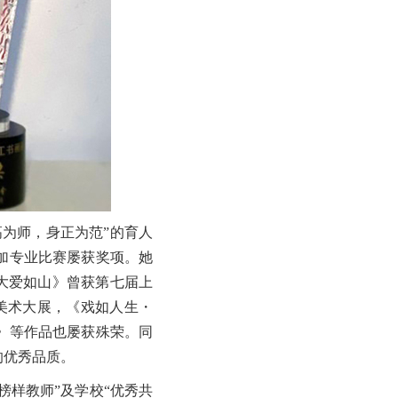
为师，身正为范”的育人
加专业比赛屡获奖项。她
《大爱如山》曾获第七届上
美术大展，《戏如人生・
》等作品也屡获殊荣。同
的优秀品质。
榜样教师”及学校“优秀共