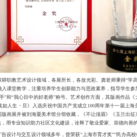
深耕职教艺术设计领域，各展所长，各放光彩。龚老师秉持“学高
融入课堂教学，注重培养学生创新能力与思政素养，指导学生参
手”和“我心目中的好老师”称号。艺术创作方面，其版画作品
戏如人生・旦》入选庆祝中国共产党成立100周年第十一届上海
届版画展并被刘海粟美术馆分馆收藏，《不让须眉》《玉兰出征
益，用专业知识助力社区文化建设，诠释了敬业爱家、崇德向善
告设计与交互设计领域多年，曾荣获“上海市育才奖”“民办高校