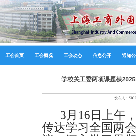
工会首页
工会概况
工会动态
信息公开
通知公
学校关工委两项课题获20
发布人：
SI
3月16日上午
传达学习全国两会