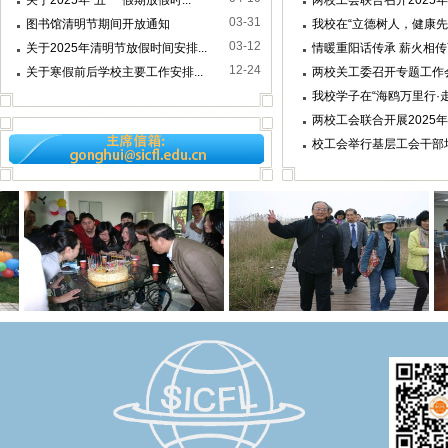
关于2025年“五一”假期放假时...
两校工会联合召开2025年
03-31
图书馆清明节期间开放通知
我校在“立德树人，健康先行
03-12
关于2025年清明节放假时间安排...
情暖重阳话传承 薪火相传
12-24
关于寒假前后学校主要工作安排...
两校关工委召开专题工作
我校学子在“海鸥万里行·走
两校工会联合开展2025
校工会举行基层工会干部