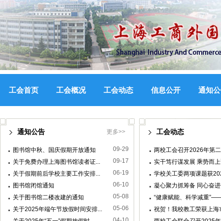
工会首页
工会概况
工会动态
信息公开
通知公
通知公告
工会动态
更多>>
09-29
图书馆中秋、国庆假期开放通知
两校工会召开2026年第
09-17
关于免费办理上海图书馆读者证...
实干笃行谋发展 乘势而上
06-19
关于假期前后学校主要工作安排...
学校关工委两项课题获202
06-10
图书馆闭馆通知
凝心聚力抓筹备 同心奋进
05-08
关于图书馆二楼改建的通知
“健康赋能、科学减重”——
05-06
关于2025年端午节放假时间安排...
祝贺！我校教工荣获上海市
04-10